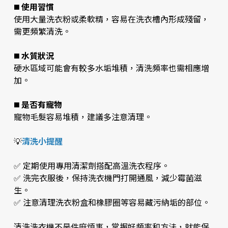
◼️
使用習慣
使用大量洗衣粉或柔軟精，容易在洗衣槽內形成殘留，
需更頻繁清洗。
◼️
水質狀況
硬水區域可能會有較多水垢堆積，清洗頻率也需相應增
加。
◼️
是否有寵物
寵物毛髮容易堆積，建議多注意清理。
💡
清洗小提醒
✅ 定期使用專用清潔劑搭配高溫洗衣程序。
✅ 洗完衣服後，保持洗衣機門打開通風，減少霉菌滋
生。
✅ 注意清理洗衣粉盒和橡膠圈等容易藏污納垢的部位。
清洗洗衣機不是件麻煩事，掌握好頻率和方法，就能保