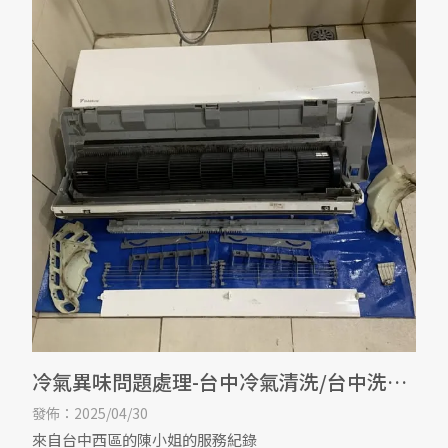
冷氣異味問題處理-台中冷氣清洗/台中洗冷
氣
發佈：2025/04/30
來自台中西區的陳小姐的服務紀錄