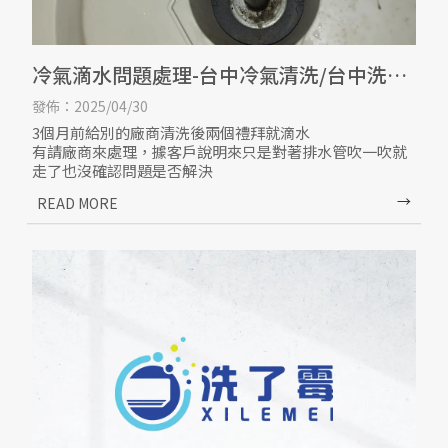
冷氣滴水問題處理-台中冷氣清洗/台中洗冷
氣
發佈：2025/04/30
3個月前給別的廠商清洗後兩個禮拜就滴水
有請廠商來處理，據客戶說明來只是對著排水管吹一吹就
走了也沒確認問題是否解決
同行啊～錢要賺問題也要處理好啊
經客戶介紹